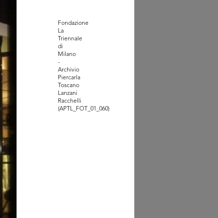
Fondazione
La
Triennale
di
Milano
-
Archivio
Piercarla
100.
Toscano
erno del palazzo de ...
Lanzani
7
Racchelli
(APTL_FOT_01_060)