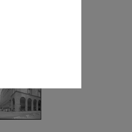
 specialmarket di
iglione Ol...