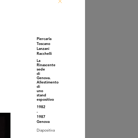
azzo Rinascente con luci
liz...
2016
Piercarla
Toscano
Lanzani
Racchelli
La
Rinascente
sede
di
Genova.
Allestimento
di
uno
stand
e to Ride
espositivo
ollaborazione...
2017
1982
-
1987
Genova
Diapositiva