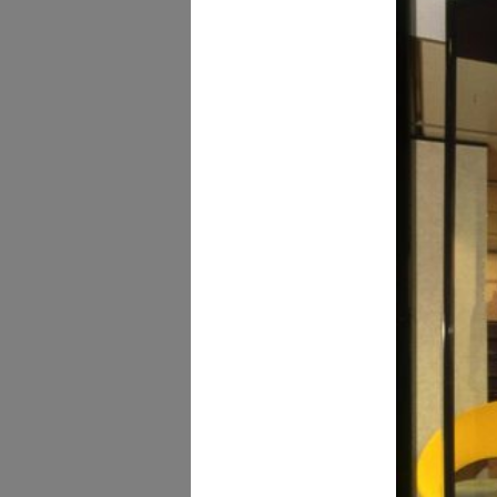
Love to Ride
In collabora...
11/2017