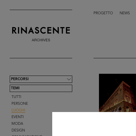
PROGETTO
NEWS
PERCORSI
TEMI
TUTTI
PERSONE
LUOGHI
EVENTI
MODA
DESIGN