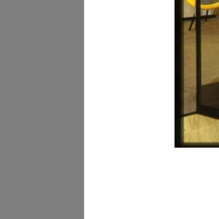
lR 100.
Esterno del palazzo de .
2017
Sala di Consiglio de la
Rinascente