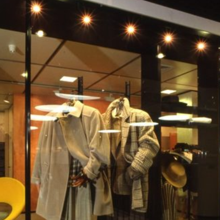
Esterno de la Rinascente
Portico di Corso Vittorio
lR 
con allest...
Emanuele ...
Est
12/2017
12/2017
201