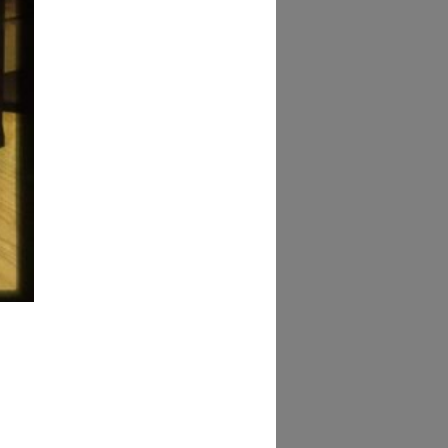
del Circolo de la
ascente
 Terrace Restaurant,
c vue su...