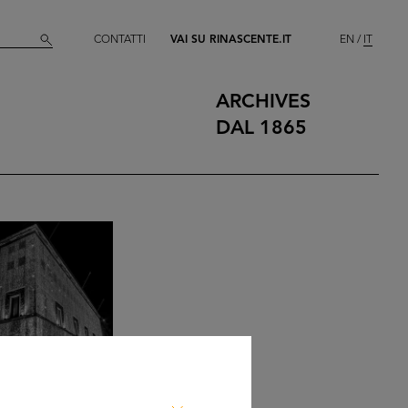
CONTATTI
VAI SU RINASCENTE.IT
EN
IT
ARCHIVES
DAL 1865