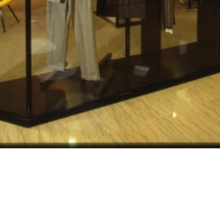
[Busta di carta intestata dei
[Stampa raffigurante il
Bar 
..
Grand...
palazzo de ...
Rin
La Rinascente. Progetti di
La Rinascente Padova
Tea
interven...
ave