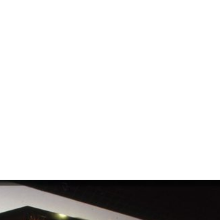
l
Evento Hacked Design al
Evento Hacked Design al
Pal
Design Supe...
Design Supe...
nata
2012
2012
12/
Il cosmo della bellezza
Il cosmo della bellezza
Lov
Milano ...
Milano ...
In c
9/2017 - 10/2017
9/2017 - 10/2017
11/