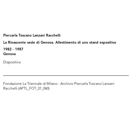
Inaugurazione del Circolo de la
Premiazione anziani al Circolo la R...
Rin...
27/9/1956
27/9/1956
Piercarla Toscano Lanzani Racchelli
La Rinascente sede di Genova. Allestimento di uno stand espositivo
1982 - 1987
Genova
Diapositiva
Fondazione La Triennale di Milano - Archivio Piercarla Toscano Lanzani
Racchelli (APTL_FOT_01_060)
Premiazione anziani al Circolo la R...
Inaugurazione della sede del
27/9/1956
Circol...
28/9/1956