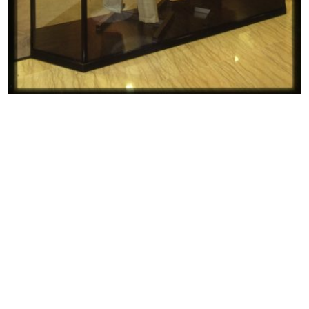
La Rinascente di Milano piazza
La Rinascente di Milano piazza
Duom...
Duom...
1955
1955
Bozzetto per l'allestimento di una
Il prospetto dell’Upim di Napoli
...
vi...
1955 ca.
1955