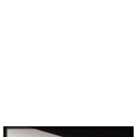
Sfilata delle confezioni Elle Erre ...
Palazzo de la Rinascente in Via
10/10/1953
del...
1953
Inaugurazione del magazzino Upim
Gli oggetti da selezionare per il p...
di...
1954
3/12/1954