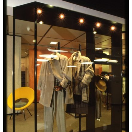
Inaugurazione del magazzino Upim
[Inaugurazione del nuovo magazzino
di...
...
28/10/1955
3/12/1955