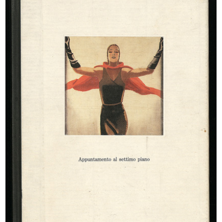
Premiazione della IX edizione del
La Rinascente di Milano piazza
C...
Duom...
16/12/1967
[1967]