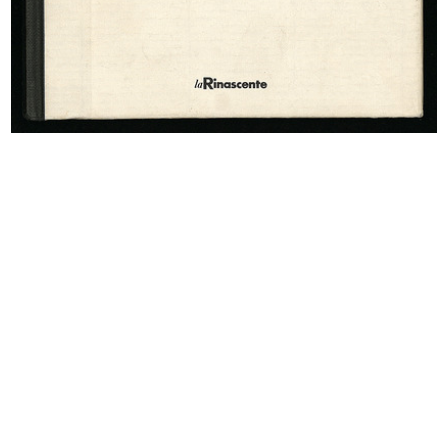
Sfilata al Circolo de la Rinascente
La nuova sede del gruppo la
10/10/1968
Rinascente
1970
Relazione storica dell'edificio la ...
Cronache della Rinascente-Upim
1971
1973