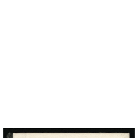
La Rinascente di Roma piazza
Folla sotto i portici di Corso Vitt...
Fiume....
15/12/1963
[1962]
Esterno
Inaugurazione del magazzino Upim
1966
ad...
23/6/1967