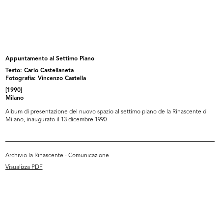
La Rinascente sede di Milano
La Rinascente sede di Milano
piazza...
piazza...
[1972 - 1974]
1970 - 1978
Appuntamento al Settimo Piano
Testo: Carlo Castellaneta
Fotografia: Vincenzo Castella
[1990]
Milano
Album di presentazione del nuovo spazio al settimo piano de la Rinascente di
Milano, inaugurato il 13 dicembre 1990
Upim (gruppo Rinascente), sede di
La Rinascente sede di Cagliari
Archivio la Rinascente - Comunicazione
R...
larg...
Visualizza PDF
1973 - 1979
1985