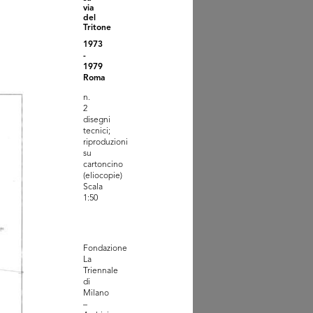
via
del
Tritone
1973
-
1979
Roma
n.
2
ifica apertura Salone di
disegni
tra...
tecnici;
1960
riproduzioni
su
cartoncino
(eliocopie)
Scala
1:50
Fondazione
La
Triennale
di
Milano
–