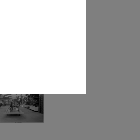
Rinascente di Roma
za Fiume....
62]