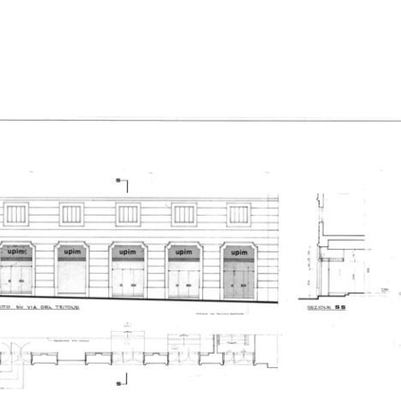
Progetto per un Grande
Mostra dedicata al disegno
[Not
Magazzino a ...
industri...
mos
7/1960
8/1960
11/