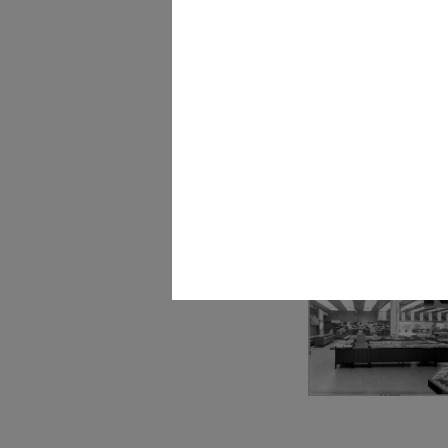
La nuova modernissima
Rinascente pi...
1961