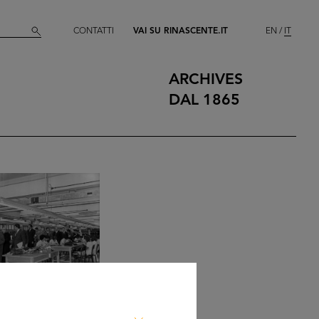
CONTATTI
VAI SU RINASCENTE.IT
EN
IT
ARCHIVES
DAL 1865