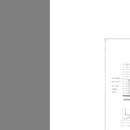
Inaugurazione dello
stabilimento Ap...
5/5/1960