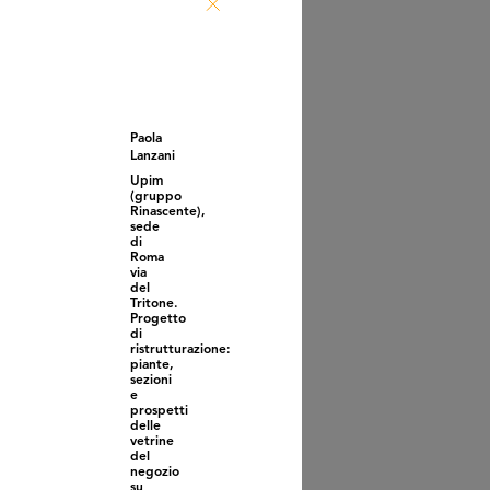
ta allo stabilimento
m-la Ri...
/1960
Paola
Lanzani
Upim
(gruppo
Rinascente),
sede
di
Roma
via
del
Tritone.
Progetto
di
ugurazione dello
ristrutturazione:
bilimento Ap...
piante,
/1960
sezioni
e
prospetti
delle
vetrine
del
negozio
su