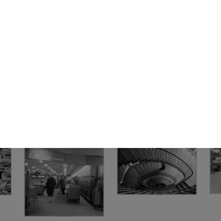
[Servizio fotografico sul
La Rinascente di Roma
La 
tetto de ...
piazza Fiume....
piaz
1962
[1962]
[19