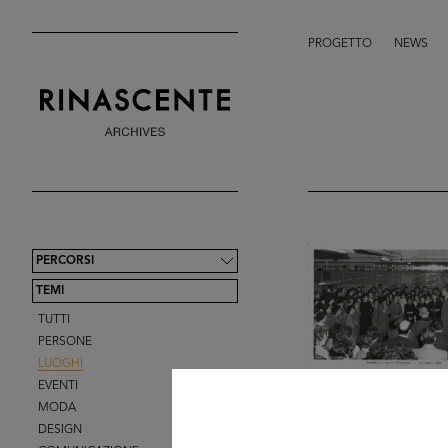
PROGETTO
NEWS
PERCORSI
TEMI
TUTTI
PERSONE
LUOGHI
EVENTI
MODA
DESIGN