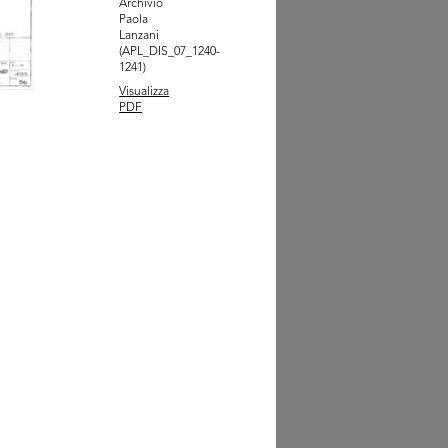
Archivio
Paola
estimento della mostra
Lanzani
a VI ...
(APL_DIS_07_1240-
0
1241)
Visualizza
PDF
ugurazione della nuova
le R...
9/1961