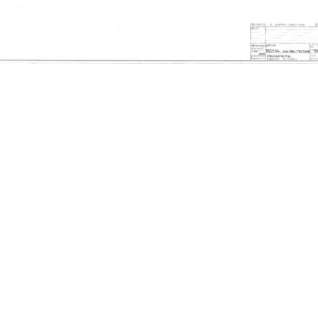
e di
Inaugurazione della filiale di
Inaugurazione della filiale di
All
Geno...
Geno...
dell
4/12/1960
4/12/1960
196
ra
Inaugurazione del
Inaugurazione del
Ina
magazzino Upim di...
magazzino Upim di...
filia
20/7/1961
20/7/1961
16/