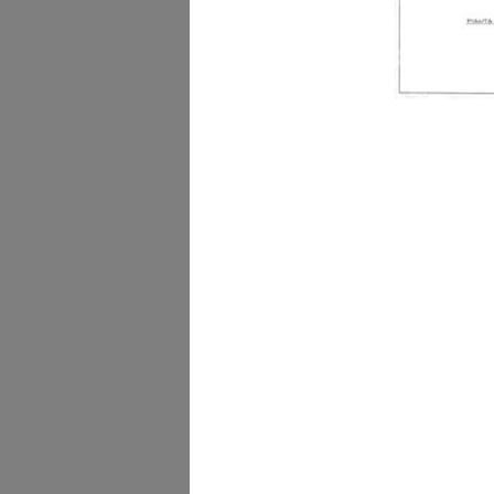
Inaugurazione della filial
Geno...
4/12/1960
[Allestimento della most
della VI...
1960