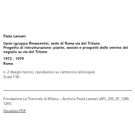
Sede provvisoria de la Rinascente
Filiale la Rinascente di Piazza del...
i...
1950
1950
Paola Lanzani
Upim (gruppo Rinascente), sede di Roma via del Tritone.
Progetto di ristrutturazione: piante, sezioni e prospetti delle vetrine del
negozio su via del Tritone
1973 - 1979
Roma
n. 2 disegni tecnici; riproduzioni su cartoncino (eliocopie)
Scala 1:50
La Rinascente, apertura 4
La Rinascente in Piazza Duomo a
Fondazione La Triennale di Milano – Archivio Paola Lanzani (APL_DIS_07_1240-
dicembre,...
Mil...
1950
1950
1241)
Visualizza PDF