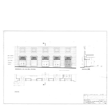
[Schizzo a pennarello su carta raff...
Relazione del 26 aprile 1950 sulla ...
[1940 - 1949]
26/4/1950