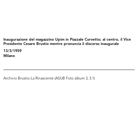
La Rinascente sede di Milano
La Rinascente sede di Milano
piazza...
piazza...
[1972 - 1974]
1970 - 1978
Inaugurazione del magazzino Upim in Piazzale Corvetto; al centro, il Vice
Presidente Cesare Brustio mentre pronuncia il discorso inaugurale
13/3/1959
Milano
Archivio Brustio-La Rinascente (ASUB Foto album 3, 3.1)
Upim (gruppo Rinascente), sede di
La Rinascente sede di Cagliari
R...
larg...
1973 - 1979
1985