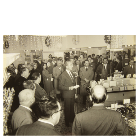
Premiazione della IX edizione del
La Rinascente di Milano piazza
C...
Duom...
16/12/1967
[1967]