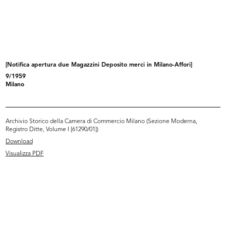
Rinascente Roma Piazza Colonna.
La Rinascente
7/1937
[1930 - 1939]
[Notifica apertura due Magazzini Deposito merci in Milano-Affori]
9/1959
Milano
Archivio Storico della Camera di Commercio Milano (Sezione Moderna,
Registro Ditte, Volume I [61290/01])
Download
Visualizza PDF
[Certificato: dichiarazione di prop...
Torino di notte, via Roma, sfondo
11/1940
S...
[1934 - 1940]