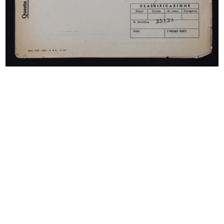
Progetto per il sopralzo e l’amplia...
Progetto per il sopralzo e l’amplia...
1928 - 1929
1928 - 1929
Progetto per il sopralzo e l’amplia...
[Brochure informativa sui piani e r...
1928 - 1929
1930