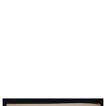
La Rinascente a Palermo
[Certificazione apertura nuovo
5/5/1926
Maga...
24/11/1926
Milano, veduta aerea di piazza del
Milano, veduta aerea di piazza del
...
...
1926 ca.
1926 ca.