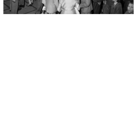
[Particolare di vetrina]
Campanili di Milano
1956
1956
Lilion Snia Viscosa alla Rinascente
Lilion Snia Viscosa alla Rinascente
1956
1956