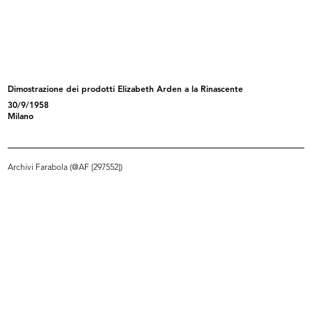
Bene arrivati a Milano
Fiori a Brera
1956
1956
Dimostrazione dei prodotti Elizabeth Arden a la Rinascente
30/9/1958
Milano
Archivi Farabola (@AF [297552])
Il famoso visagista François
Il visagista François e la giornali...
durant...
22/10/1957
22/10/1957