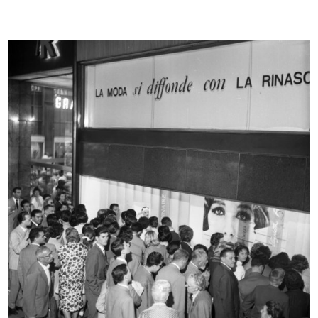
Prova grafica per materiale
[Progetto Mostra Giappone, La
pubblic...
Rinas...
1956 ca.
[1956]