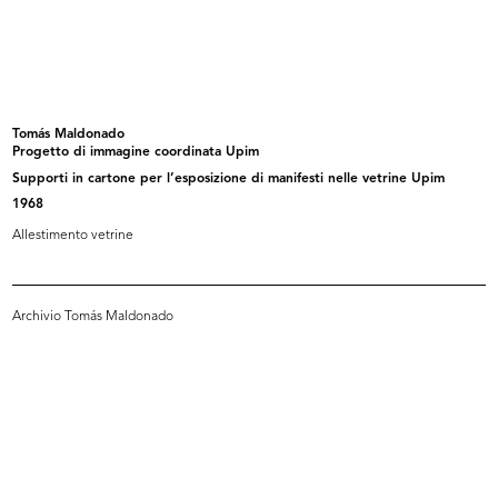
Bene arrivati a Milano
Fiori a Brera
1956
1956
Tomás Maldonado
Progetto di immagine coordinata Upim
Supporti in cartone per l’esposizione di manifesti nelle vetrine Upim
1968
Allestimento vetrine
Archivio Tomás Maldonado
Il famoso visagista François
Il visagista François e la giornali...
durant...
22/10/1957
22/10/1957