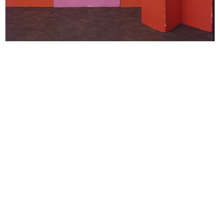
[Particolare di vetrina]
Campanili di Milano
1956
1956
Lilion Snia Viscosa alla Rinascente
Lilion Snia Viscosa alla Rinascente
1956
1956