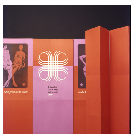
Prova grafica per materiale
[Progetto Mostra Giappone, La
pubblic...
Rinas...
1956 ca.
[1956]