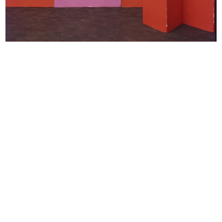
Raion 1952, il tessile del 20° secolo
Strenne giocattoli. la Rinascente
1952
1952
Primavera 1953
Cartellone pubblicitario de la Rina...
3/1953
25/6/1953