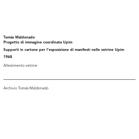
Un bellissimo Natale, che pensa a
[Vetrina dedicata alla Settimana
t...
de...
1953
1953
Tomás Maldonado
Progetto di immagine coordinata Upim
Supporti in cartone per l’esposizione di manifesti nelle vetrine Upim
1968
Allestimento vetrine
Archivio Tomás Maldonado
[Presentazione delle confezioni Ell...
Il Natale delle Cronache
4/1954
12/1954