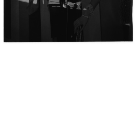
Raion 1952, il tessile del 20° secolo
Strenne giocattoli. la Rinascente
1952
1952
Primavera 1953
Cartellone pubblicitario de la Rina...
3/1953
25/6/1953