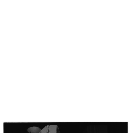
Manichino maschile "vivente" in
Particolare di una vetrina de la Ri...
una...
1951
27/10/1951
la Rinascente, il grande magazzino
Bagno e vacanze. lR
...
1951
1951