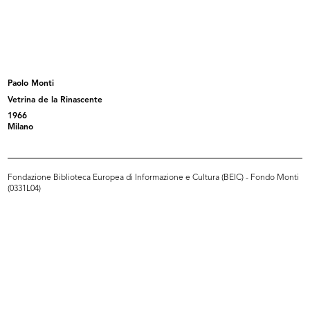
Un bellissimo Natale, che pensa a
[Vetrina dedicata alla Settimana
t...
de...
1953
1953
Paolo Monti
Vetrina de la Rinascente
1966
Milano
Fondazione Biblioteca Europea di Informazione e Cultura (BEIC) - Fondo Monti
(0331L04)
[Presentazione delle confezioni Ell...
Il Natale delle Cronache
4/1954
12/1954