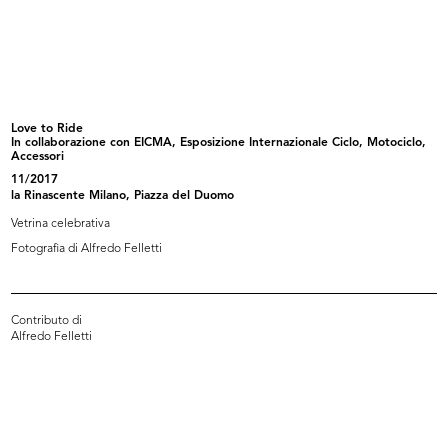
Vetrine Cinetiche, La Rinascente
Invito all'evento di premiazione e ...
se...
1967
[1966 - 1967]
Love to Ride
In collaborazione con EICMA, Esposizione Internazionale Ciclo, Motociclo,
Accessori
11/2017
la Rinascente Milano, Piazza del Duomo
Vetrina celebrativa
Fotografia di Alfredo Felletti
Deserto
Mare mare. lR
Contributo di
1967
1967
Alfredo Felletti