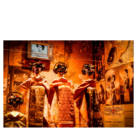
Piante e fiori intorno a noi. lR
Al sole. la Rinascente
[1962 - 1963]
[1962 - 1963]