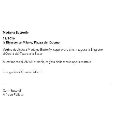
Carta da imballo Natale lR
Uova pasquali per manifesto lR
7/1/1965
26/2/1965
Madama Butterfly
12/2016
la Rinascente Milano, Piazza del Duomo
Vetrina dedicata a Madama Butterfly, capolavoro che inaugura la Stagione
d'Opera del Teatro alla Scala
Allestimento di Alvis Hermanis, regista della stessa opera teatrale
Fotografia di Alfredo Felletti
Asciugacapelli, servizio per la Rin...
Uomo
1965
1965
Contributo di
Alfredo Felletti