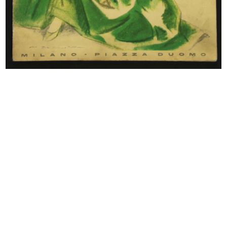
Autarchia. X mostra dei prodotti
XXI anniversario Rinascente.
it...
Invito...
[1935 - 1940]
1940
[Studio a matita su carta di figura...
La moda italiana del Raion e del Fi...
1940 ca.
1940