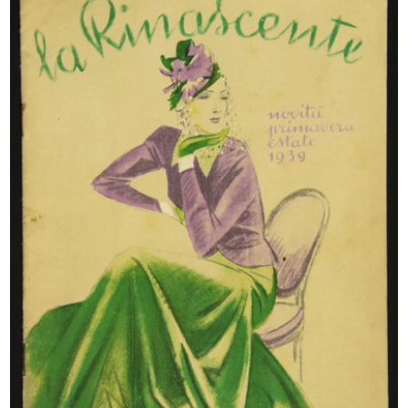
[Studi a matita su carta per
[Schizzo a matita su carta di figur...
manife...
[1930 - 1939]
[1930 - 1939]