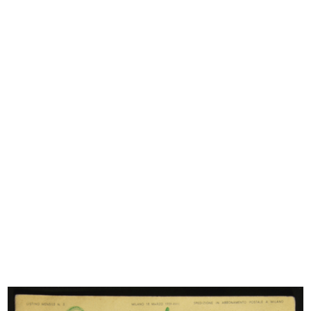
Upim, qualità e prezzo
Cartelloni di Dudovich per 'la Rina...
Autunno ...
7/1938
9/1937
La Rinascente, novità primavera
Moda novità Autunno alla
est...
Rinascente
3/1939
10/1939