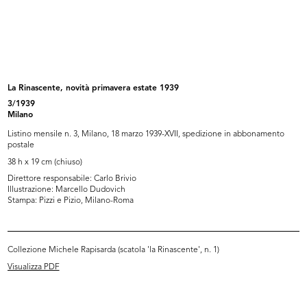
Carta intestata "Upim" con
Propaganda per la sottoscrizione
citazion...
al...
[1934 - 1943]
1946
La Rinascente, novità primavera estate 1939
3/1939
Milano
Listino mensile n. 3, Milano, 18 marzo 1939-XVII, spedizione in abbonamento
postale
38 h x 19 cm (chiuso)
Direttore responsabile: Carlo Brivio
Illustrazione: Marcello Dudovich
Stampa: Pizzi e Pizio, Milano-Roma
Una Rinascente più bella per
Trofeo Rinascente
Napoli...
1949
[1948 ca.]
Collezione Michele Rapisarda (scatola 'la Rinascente', n. 1)
Visualizza PDF