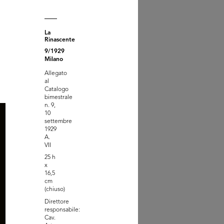
ascente. Magazzino di
cia
La
Rinascente
9/1929
Milano
Allegato
al
Catalogo
bimestrale
n. 9,
10
settembre
1929
A.
VII
izzo a pastello su carta
25 h
 ma...
x
16,5
cm
(chiuso)
Direttore
responsabile:
Cav.