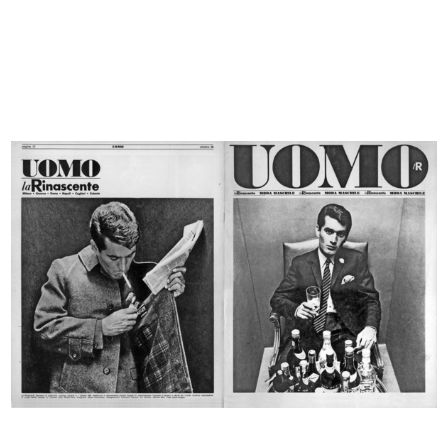
Ski '70 '71
Inverno passione mia
1970
1970