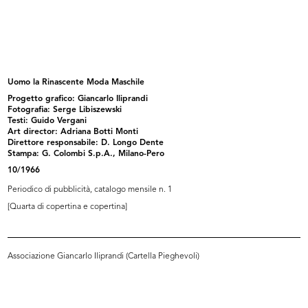
Studio grafico, stoffa da rivestime...
La Rinascente sede di Roma piazza
1977
C...
1985
Uomo la Rinascente Moda Maschile
Progetto grafico: Giancarlo Iliprandi
Fotografia: Serge Libiszewski
Testi: Guido Vergani
Art director: Adriana Botti Monti
Direttore responsabile: D. Longo Dente
Stampa: G. Colombi S.p.A., Milano-Pero
10/1966
Periodico di pubblicità, catalogo mensile n. 1
[Quarta di copertina e copertina]
Invito all'inaugurazione de la Rina...
Appuntamento al Settimo Piano
1987
[1990]
Associazione Giancarlo Iliprandi (Cartella Pieghevoli)