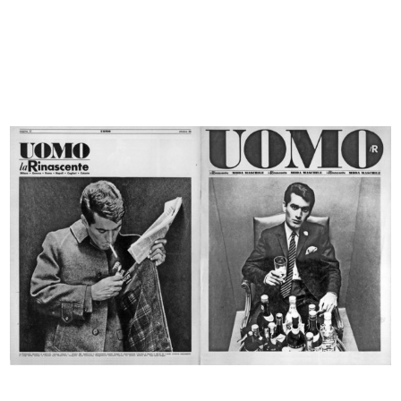
La Rinascente. Articoli per villegg...
[Schizzo a matita su carta per il m...
1923 - 1926
1926