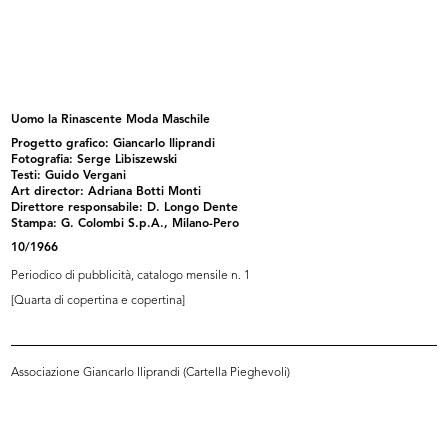
Pubblicità stradale
La Rinascente. Novità di stagione
11/1930
a...
1930
Uomo la Rinascente Moda Maschile
Progetto grafico: Giancarlo Iliprandi
Fotografia: Serge Libiszewski
Testi: Guido Vergani
Art director: Adriana Botti Monti
Direttore responsabile: D. Longo Dente
Stampa: G. Colombi S.p.A., Milano-Pero
10/1966
Periodico di pubblicità, catalogo mensile n. 1
[Quarta di copertina e copertina]
La Rinasacente
La Rinascente. Vendita speciale
1920 - 1930
art...
1930 ca.
Associazione Giancarlo Iliprandi (Cartella Pieghevoli)