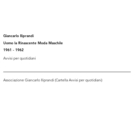
Carta intestata "Upim" con
Propaganda per la sottoscrizione
citazion...
al...
[1934 - 1943]
1946
Giancarlo Iliprandi
Uomo la Rinascente Moda Maschile
1961 - 1962
Avvisi per quotidiani
Associazione Giancarlo Iliprandi (Cartella Avvisi per quotidiani)
Una Rinascente più bella per
Trofeo Rinascente
Napoli...
1949
[1948 ca.]