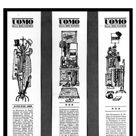
[Studi a matita su carta per
[Schizzo a matita su carta di figur...
manife...
[1930 - 1939]
[1930 - 1939]