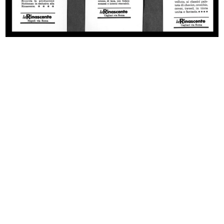
Autarchia. X mostra dei prodotti
XXI anniversario Rinascente.
it...
Invito...
[1935 - 1940]
1940
[Studio a matita su carta di figura...
La moda italiana del Raion e del Fi...
1940 ca.
1940