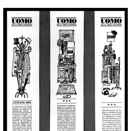
La Rinascente. Articoli per villegg...
[Schizzo a matita su carta per il m...
1923 - 1926
1926