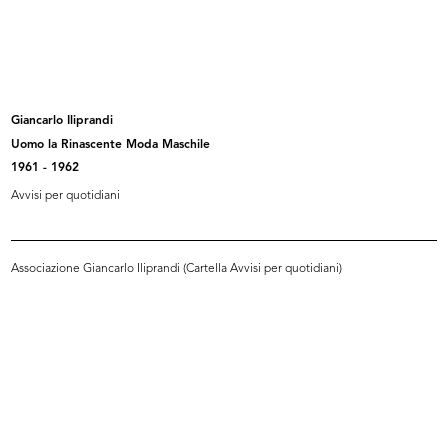
Pubblicità stradale
La Rinascente. Novità di stagione
11/1930
a...
1930
Giancarlo Iliprandi
Uomo la Rinascente Moda Maschile
1961 - 1962
Avvisi per quotidiani
Associazione Giancarlo Iliprandi (Cartella Avvisi per quotidiani)
La Rinasacente
La Rinascente. Vendita speciale
1920 - 1930
art...
1930 ca.