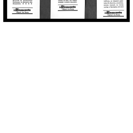
La Rinascente autunno inverno
La Rinascente. Vendita speciale
1926-27
pel...
31/1/1927
1928
La Direzione Centrale: Progredire
La Rinascente
23/3/1929
9/1929