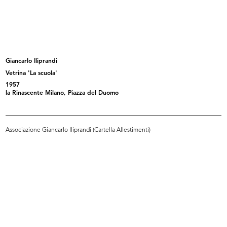
Bene arrivati a Milano
Fiori a Brera
1956
1956
Giancarlo Iliprandi
Vetrina 'La scuola'
1957
la Rinascente Milano, Piazza del Duomo
Associazione Giancarlo Iliprandi (Cartella Allestimenti)
Il famoso visagista François
Il visagista François e la giornali...
durant...
22/10/1957
22/10/1957