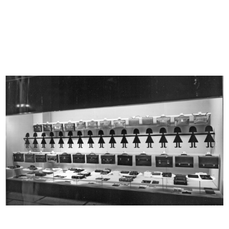
Prova grafica per materiale
[Progetto Mostra Giappone, La
pubblic...
Rinas...
1956 ca.
[1956]