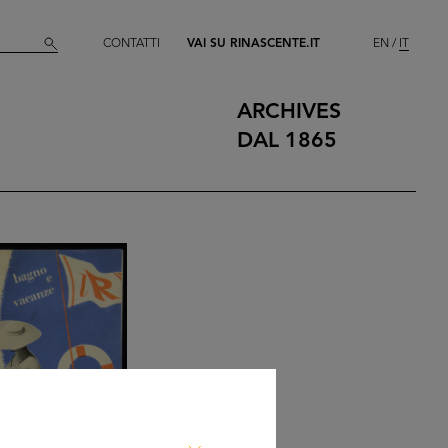
CONTATTI
VAI SU RINASCENTE.IT
EN
IT
ARCHIVES
DAL 1865