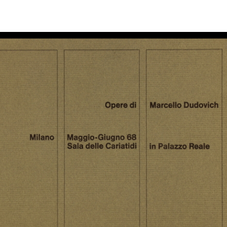
Cartellone pubblicitario de
Coppa la Rinascente-Upim
L'es
la Rina...
di Milano....
195
25/6/1953
12/7/1953