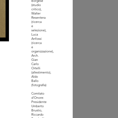
Borgese
(studio
Natale delle Cronache
critico),
1954
Walter
Resentera
(ricerca
e
selezione),
Luca
Anfossi
(ricerca
e
organizzazione),
Arch.
Gian
Carlo
Ortelli
(allestimento),
Aldo
Ballo
(fotografia)
la casa 1955: comodità
5
Comitato
d'Onore:
Presidente
Umberto
Brustio,
Riccardo