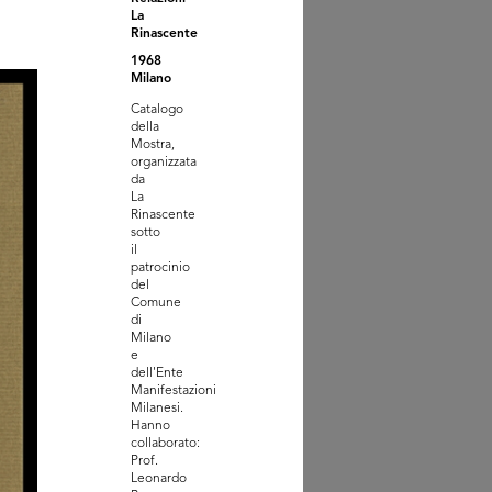
La
Rinascente
1968
Milano
Catalogo
della
Mostra,
organizzata
da
tate consiglia
La
3
Rinascente
sotto
il
patrocinio
del
Comune
di
Milano
e
dell'Ente
Manifestazioni
Milanesi.
Hanno
collaborato:
Prof.
Leonardo