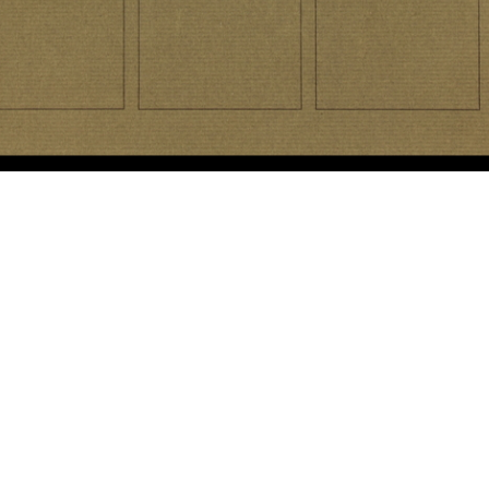
e
[Vetrina dedicata alla
[Presentazione delle
Il 
Settimana de...
confezioni Ell...
12/
1953
4/1954
ovo,
[Vetrina con manichini de la
La Rinascente. Vacanze
Nel
Rinasc...
1955
195
1955