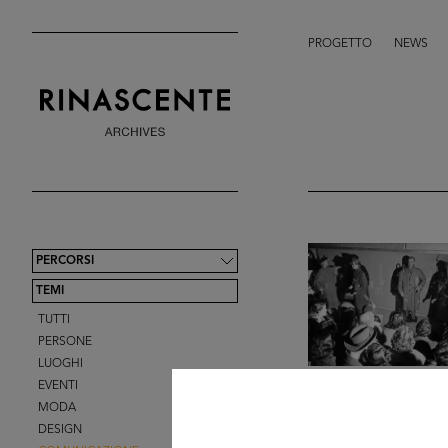
PROGETTO
NEWS
PERCORSI
TEMI
TUTTI
PERSONE
LUOGHI
EVENTI
MODA
DESIGN