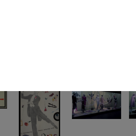
Studio di progetto per
L'estate 1955 consiglia
La 
l’allestimen...
1955
stil
1950 - 1955
195