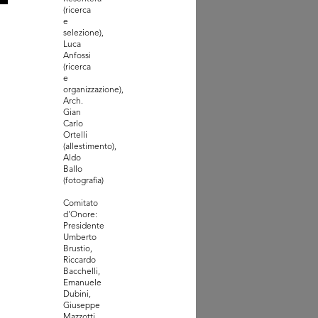
(ricerca
chi la Rinascente
e
selezione),
Luca
Anfossi
(ricerca
e
organizzazione),
Arch.
Gian
Carlo
Ortelli
(allestimento),
Aldo
Ballo
(fotografia)
Comitato
d'Onore:
Presidente
mmento di carta velina
Umberto
nvolt...
Brustio,
Riccardo
Bacchelli,
Emanuele
Dubini,
Giuseppe
Mazzotti,