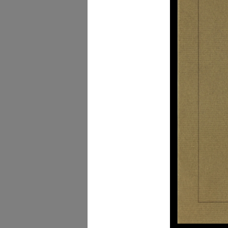
[Studio a matita e pastel
su cart...