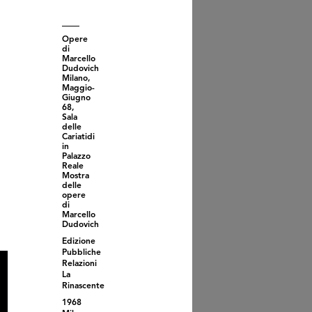
ascente. Magazzino di
cia
Opere
di
Marcello
Dudovich
Milano,
Maggio-
Giugno
68,
Sala
delle
Cariatidi
in
Palazzo
Reale
Mostra
delle
opere
di
Marcello
izzo a pastello su carta
Dudovich
 ma...
Edizione
Pubbliche
Relazioni
La
Rinascente
1968