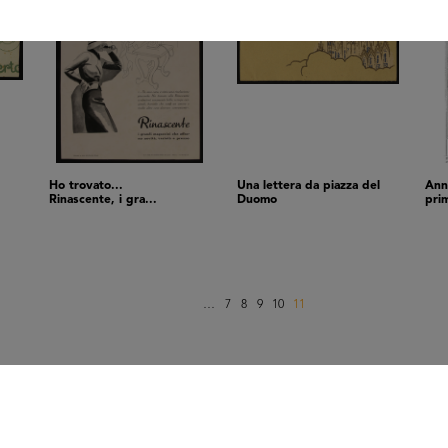
Ho trovato...
Una lettera da piazza del
Ann
Rinascente, i gra...
Duomo
prim
…
7
8
9
10
11