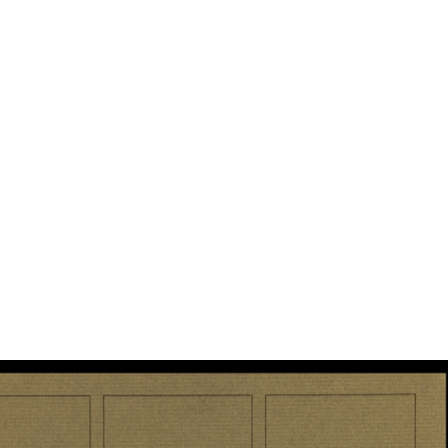
Vetrina de la Rinascente
Vetrina de la Rinascente
Rin
fidu
i.
[Busta di carta intestata dei
[Studio a pastello su carta
[Sch
Grand...
per man...
per