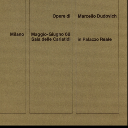
lo
[Lettera della nipote Nives
[Modella in posa]
[Fo
Comas C...
per 