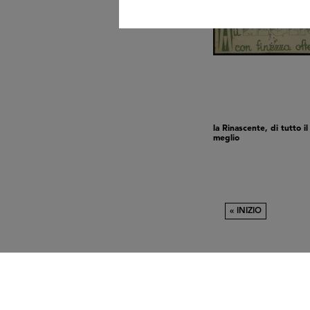
la Rinascente, di tutto il
meglio
« INIZIO