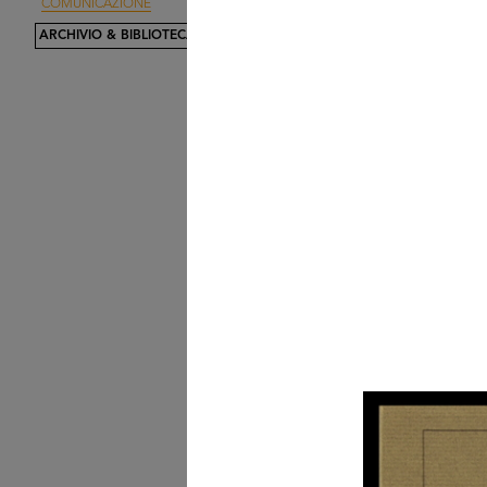
COMUNICAZIONE
Vetrina de la Rinascente
ARCHIVIO & BIBLIOTECA
Alla Rinascente occasion
Vendita ...