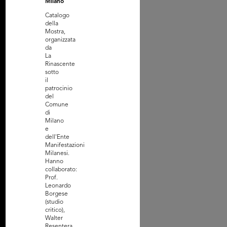
Milano
Catalogo
della
Mostra,
organizzata
da
La
Rinascente
sotto
il
tografia propedeutica
patrocinio
manife...
del
Comune
di
Milano
e
dell'Ente
Manifestazioni
Milanesi.
Hanno
collaborato:
Prof.
Leonardo
Borgese
(studio
critico),
Walter
Resentera