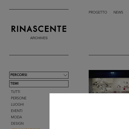
PROGETTO
NEWS
PERCORSI
TEMI
TUTTI
PERSONE
LUOGHI
EVENTI
MODA
DESIGN