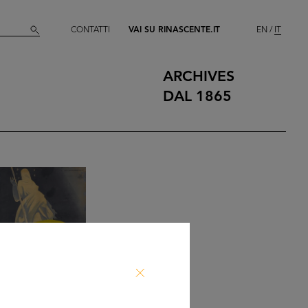
CONTATTI
VAI SU RINASCENTE.IT
EN
IT
ARCHIVES
DAL 1865