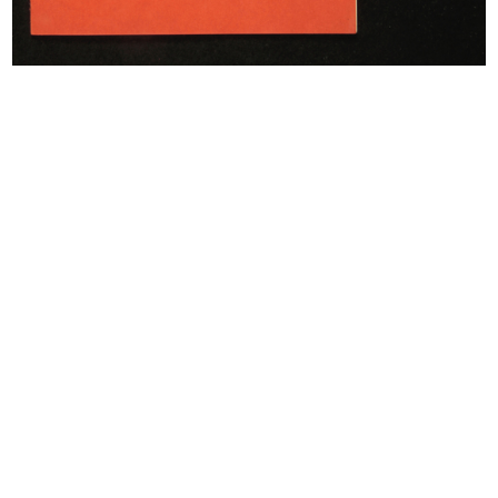
Raion 1952, il tessile del 20° secolo
Strenne giocattoli. la Rinascente
1952
1952
Primavera 1953
Cartellone pubblicitario de la Rina...
3/1953
25/6/1953