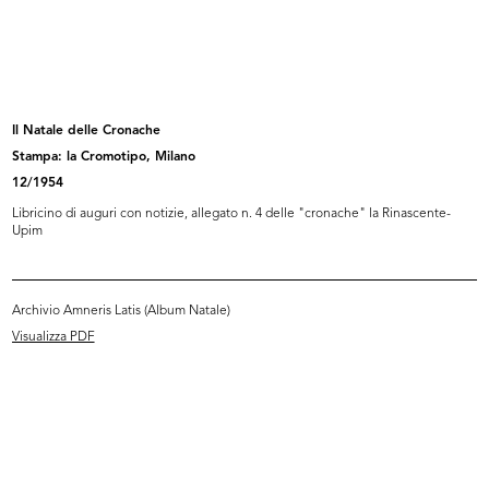
Un bellissimo Natale, che pensa a
[Vetrina dedicata alla Settimana
t...
de...
1953
1953
Il Natale delle Cronache
Stampa: la Cromotipo, Milano
12/1954
Libricino di auguri con notizie, allegato n. 4 delle "cronache" la Rinascente-
Upim
Archivio Amneris Latis (Album Natale)
Visualizza PDF
[Presentazione delle confezioni Ell...
Il Natale delle Cronache
4/1954
12/1954