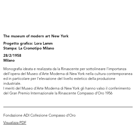
Bene arrivati a Milano
Fiori a Brera
1956
1956
The museum of modern art New York
Progetto grafico: Lora Lamm
Stampa: La Cromotipo Milano
28/2/1958
Milano
Monografia ideata e realizzata da la Rinascente per sottolineare l'importanza
dell'opera del Museo d'Arte Moderna di New York nella cultura contemporanea
ed in particolare per l'elevazione del livello estetico della produzione
industriale.
I meriti del Museo d'Arte Moderna di New York gli hanno valso il conferimento
del Gran Premio Internazionale la Rinascente Compasso d'Oro 1956
Il famoso visagista François
Il visagista François e la giornali...
durant...
22/10/1957
22/10/1957
Fondazione ADI Collezione Compasso d'Oro
Visualizza PDF