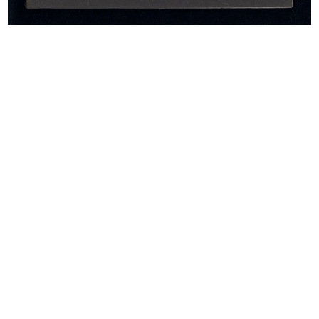
[Particolare di vetrina]
Campanili di Milano
1956
1956
Lilion Snia Viscosa alla Rinascente
Lilion Snia Viscosa alla Rinascente
1956
1956