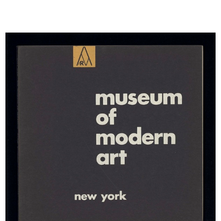
Prova grafica per materiale
[Progetto Mostra Giappone, La
pubblic...
Rinas...
1956 ca.
[1956]