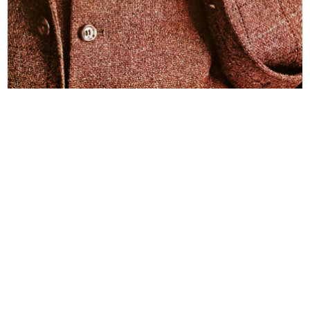
Vetrine Missoni collezione Mare a
Vetrina Moschino collezione
l...
autunno...
2014
2014
The Kiss
Vetrina Moleskine a la Rinascente
2015
2015