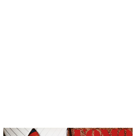
In Rinascente il Natale è arte
100 hours of rebellious
2011
imagination...
2012
Evento Hacked Design al Design
Evento Hacked Design al Design
Supe...
Supe...
2012
2012