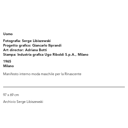
lR 100. Stories of Innovation
lR 100. Stories of innovation
5/2017
5/2017
Uomo
Fotografia: Serge Libiszewski
Progetto grafico: Giancarlo Iliprandi
Art director: Adriana Botti
Stampa: Industria grafica Ugo Riboldi S.p.A., Milano
1965
Milano
Manifesto interno moda maschile per la Rinascente
lR 100. Stories of Innovation
lR 100. Stories of Innovation
5/2017
5/2017
97 x 69 cm
Archivio Serge Libiszewski