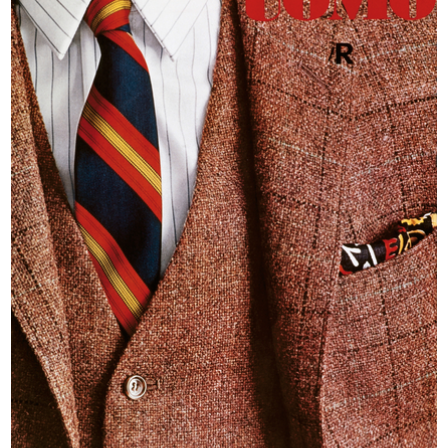
Locandina dell'evento Hacked
Food is Style
Design...
2014
2012