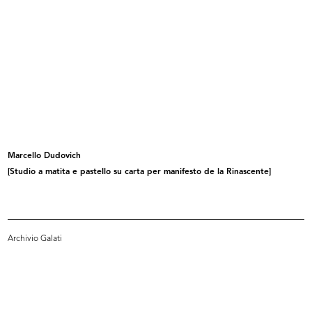
[Modella in posa]
[Fotografia propedeutica per
manife...
Marcello Dudovich
[Studio a matita e pastello su carta per manifesto de la Rinascente]
Archivio Galati
Fotografia propedeutica per
Nostalgia di Moda
manifesto