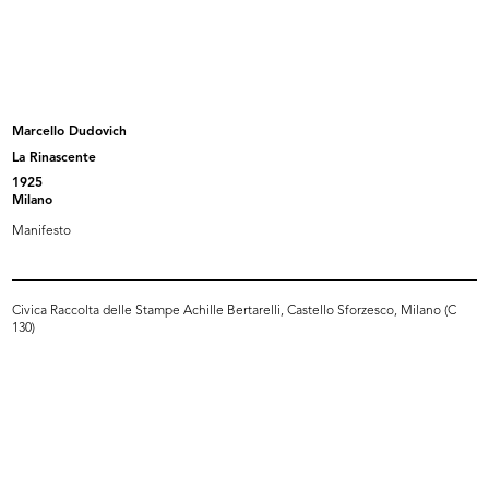
Bene arrivati a Milano
Fiori a Brera
1956
1956
Marcello Dudovich
La Rinascente
1925
Milano
Manifesto
Civica Raccolta delle Stampe Achille Bertarelli, Castello Sforzesco, Milano (C
130)
Il famoso visagista François
Il visagista François e la giornali...
durant...
22/10/1957
22/10/1957