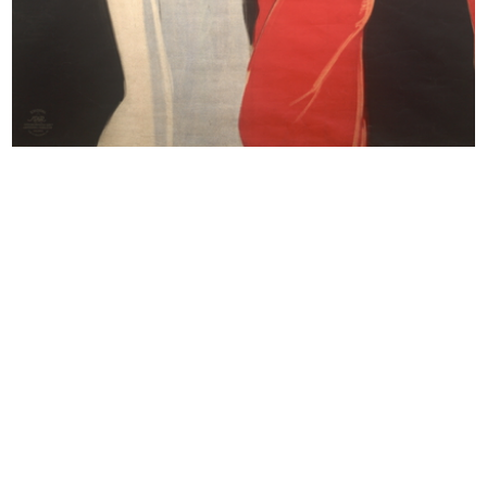
[Particolare di vetrina]
Campanili di Milano
1956
1956
Lilion Snia Viscosa alla Rinascente
Lilion Snia Viscosa alla Rinascente
1956
1956