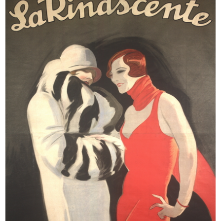
Prova grafica per materiale
[Progetto Mostra Giappone, La
pubblic...
Rinas...
1956 ca.
[1956]