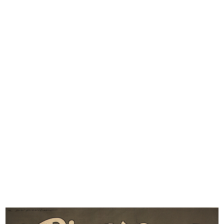
Vetrina de la Rinascente
La Rinascente Grandi
1956
Manifestazioni...
1956
Ben arrivati a Milano per la XXXIV
Festival dell'Estate, la Rinascente
...
1956
1956