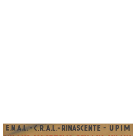
Upim, qualità e prezzo
Cartelloni di Dudovich per 'la Rina...
Autunno ...
7/1938
9/1937
La Rinascente, novità primavera
Moda novità Autunno alla
est...
Rinascente
3/1939
10/1939