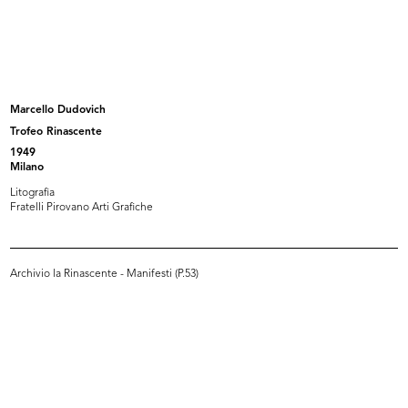
Carta intestata "Upim" con
Propaganda per la sottoscrizione
citazion...
al...
[1934 - 1943]
1946
Marcello Dudovich
Trofeo Rinascente
1949
Milano
Litografia
Fratelli Pirovano Arti Grafiche
Archivio la Rinascente - Manifesti (P.53)
Una Rinascente più bella per
Trofeo Rinascente
Napoli...
1949
[1948 ca.]