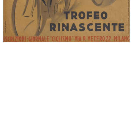
Autarchia. X mostra dei prodotti
XXI anniversario Rinascente.
it...
Invito...
[1935 - 1940]
1940
[Studio a matita su carta di figura...
La moda italiana del Raion e del Fi...
1940 ca.
1940