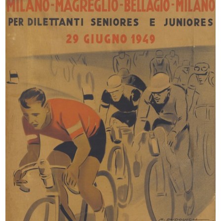
[Studi a matita su carta per
[Schizzo a matita su carta di figur...
manife...
[1930 - 1939]
[1930 - 1939]