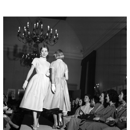
Apertura di stagione. lR
Sfilata di modelli primaverili a la...
1951
24/3/1952