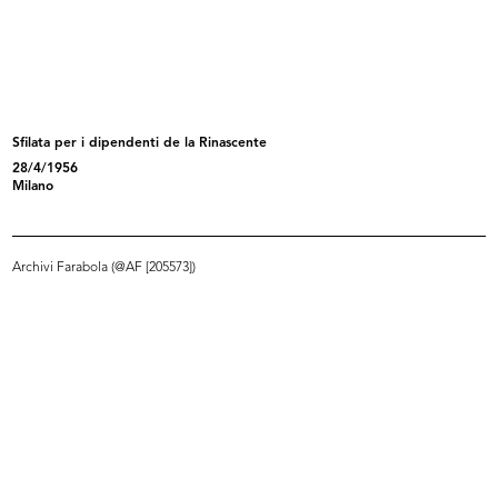
L'inverno consiglia
Piccole danzatrici del Teatro alla ...
1952
16/3/1953
Sfilata per i dipendenti de la Rinascente
28/4/1956
Milano
Archivi Farabola (@AF [205573])
Sfilata di primavera con modelli El...
Sfilata di primavera con modelli El...
17/3/1953
17/3/1953