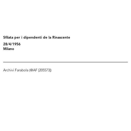
Alla Rinascente le novità primaverili
La Rinascente, Milano Piazza Duomo
3/1940
10/1940
Sfilata per i dipendenti de la Rinascente
28/4/1956
Milano
Archivi Farabola (@AF [205573])
Alla Rinascente
[Studio per illustrazioni di moda f...
3/1941
[1937 - 1941]