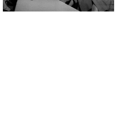
Non dimenticate... Per la spiaggia
La Rinascente. Novità d'autunno
...
6/10/1938
5/1937
La Rinascente, novità primavera
Moda novità Autunno alla
est...
Rinascente
3/1939
10/1939