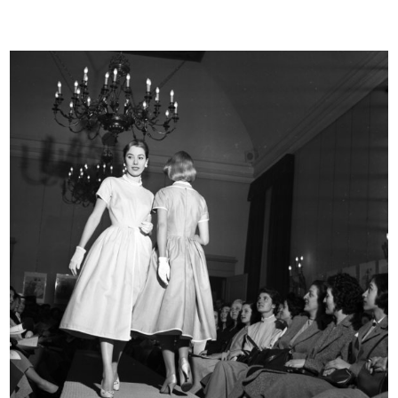
Lana "Polo" Super Zephir, tipo
Stagione balneare 1936.
spec...
I costu...
[1930 - 1935]
1936