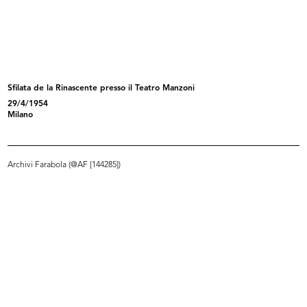
L'inverno consiglia
Piccole danzatrici del Teatro alla ...
1952
16/3/1953
Sfilata de la Rinascente presso il Teatro Manzoni
29/4/1954
Milano
Archivi Farabola (@AF [144285])
Sfilata di primavera con modelli El...
Sfilata di primavera con modelli El...
17/3/1953
17/3/1953