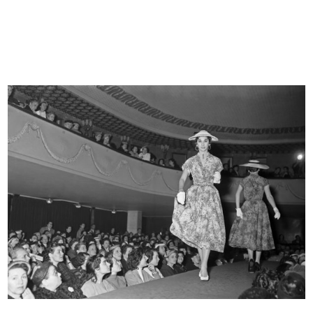
Apertura di stagione. lR
Sfilata di modelli primaverili a la...
1951
24/3/1952