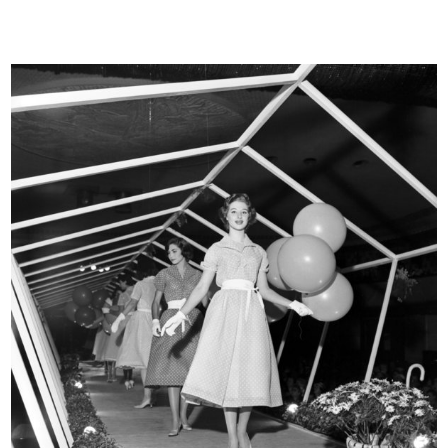
Apertura di stagione. lR
Sfilata di modelli primaverili a la...
1951
24/3/1952