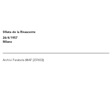
L'inverno consiglia
Piccole danzatrici del Teatro alla ...
1952
16/3/1953
Sfilata de la Rinascente
26/4/1957
Milano
Archivi Farabola (@AF [237653])
Sfilata di primavera con modelli El...
Sfilata di primavera con modelli El...
17/3/1953
17/3/1953