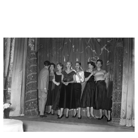
Upim
Commessa nel reparto
Servizio fotografico per p...
abbigliamento ...
1968 ca.
5/6/1969