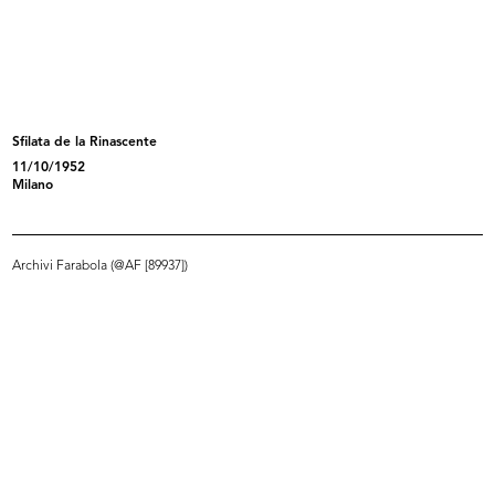
Flash mensile n. 7, Servizio Stile ...
La Rinascente sede di Milano
9/1974
piazza...
[1972 - 1974]
Sfilata de la Rinascente
11/10/1952
Milano
Archivi Farabola (@AF [89937])
I giochi di Natale
Moda. lR
[1965 - 1974]
[1964 - 1974]