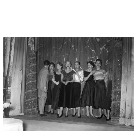
Uomo
Uomo la Rinascente Moda Maschile
1965
9/1966