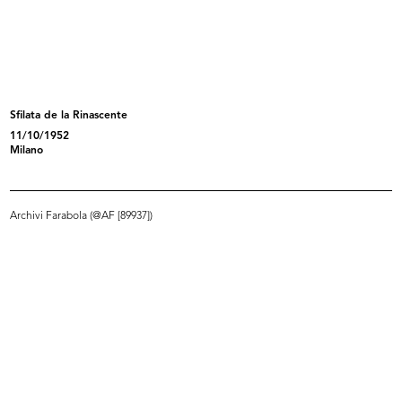
Inverno luminoso moda aggressiva
Vetrina de la Rinascente
1966
1966
1966
Sfilata de la Rinascente
11/10/1952
Milano
Archivi Farabola (@AF [89937])
Vetrina de la Rinascente
Vetrina de la Rinascente
1966
1966