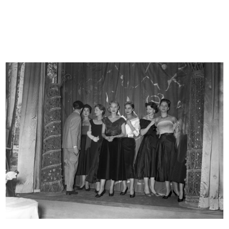
Bozzetto per l'allestimento di una
È un piacere per noi presentarvi
...
la...
1955 ca.
1955