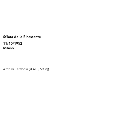
Sfilata per i dipendenti de la Rina...
Sfilata per i dipendenti de la Rina...
28/4/1956
28/4/1956
Sfilata de la Rinascente
11/10/1952
Milano
Archivi Farabola (@AF [89937])
Manichini con parti di automobili (...
Manichini con parti di automobili (...
1956
1956