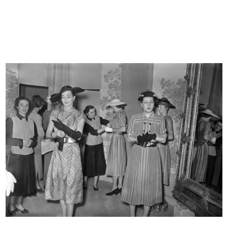
Bozzetto per l'allestimento di una
È un piacere per noi presentarvi
...
la...
1955 ca.
1955