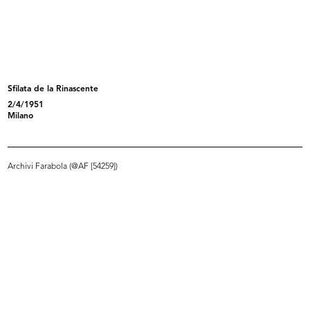
Sfilata per i dipendenti de la Rina...
Sfilata per i dipendenti de la Rina...
28/4/1956
28/4/1956
Sfilata de la Rinascente
2/4/1951
Milano
Archivi Farabola (@AF [54259])
Manichini con parti di automobili (...
Manichini con parti di automobili (...
1956
1956