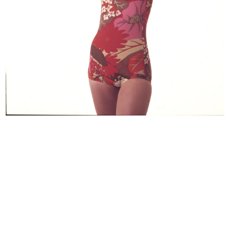
Vetrina Calvin Klein collezione
Vetrine Missoni collezione Mare a
und...
l...
2015
6/2016