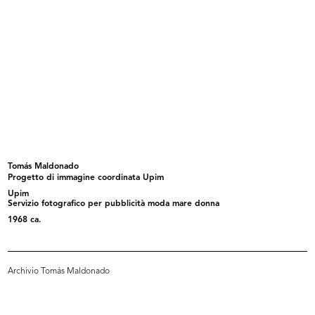
Vetrina Missoni collezione Uomo a
lR 100. Stories of Innovation
l...
5/2017
2016
Tomás Maldonado
Progetto di immagine coordinata Upim
Upim
Servizio fotografico per pubblicità moda mare donna
lR 100. Stories of Innovation
[Lettera della nipote Nives Comas
1968 ca.
5/2017
C...
Archivio Tomás Maldonado