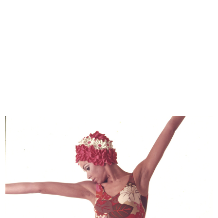
DESIGN
COMUNICAZIONE
ARCHIVIO & BIBLIOTECA
Vetrina Moschino collezione
Vetrina Pollini a la Rinascente
autunno...
2015
2014