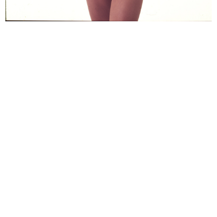
Inserzioni per la manifestazione
Mare grande mare
sp...
1969
7/10/1969
Meno fatica, per favore
Linea Uno. la Rinascente
[1969]
[1969]