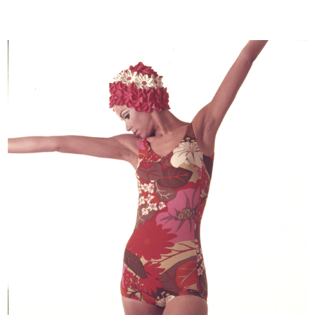
Upim
Commessa nel reparto
Servizio fotografico per p...
abbigliamento ...
1968 ca.
5/6/1969