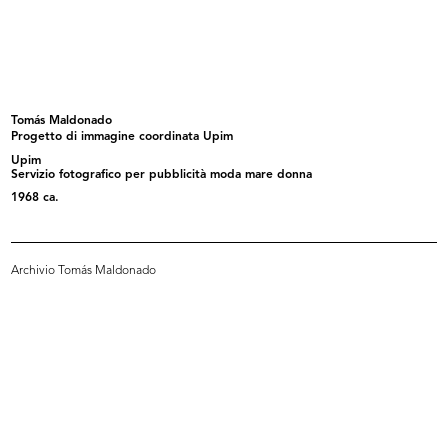
Flash mensile n. 7, Servizio Stile ...
La Rinascente sede di Milano
9/1974
piazza...
[1972 - 1974]
Tomás Maldonado
Progetto di immagine coordinata Upim
Upim
Servizio fotografico per pubblicità moda mare donna
1968 ca.
Archivio Tomás Maldonado
I giochi di Natale
Moda. lR
[1965 - 1974]
[1964 - 1974]