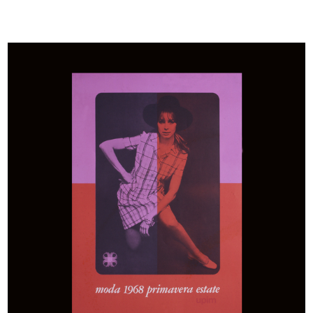
Upim
Commessa nel reparto
Servizio fotografico per p...
abbigliamento ...
1968 ca.
5/6/1969