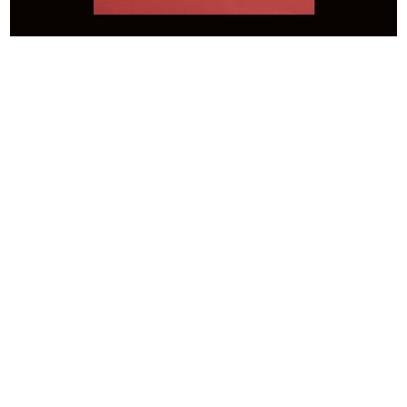
Inserzioni per la manifestazione
Mare grande mare
sp...
1969
7/10/1969
Meno fatica, per favore
Linea Uno. la Rinascente
[1969]
[1969]