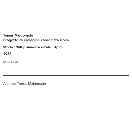
Flash mensile n. 7, Servizio Stile ...
La Rinascente sede di Milano
9/1974
piazza...
[1972 - 1974]
Tomás Maldonado
Progetto di immagine coordinata Upim
Moda 1968 primavera estate. Upim
1968
Manifesto
Archivio Tomás Maldonado
I giochi di Natale
Moda. lR
[1965 - 1974]
[1964 - 1974]