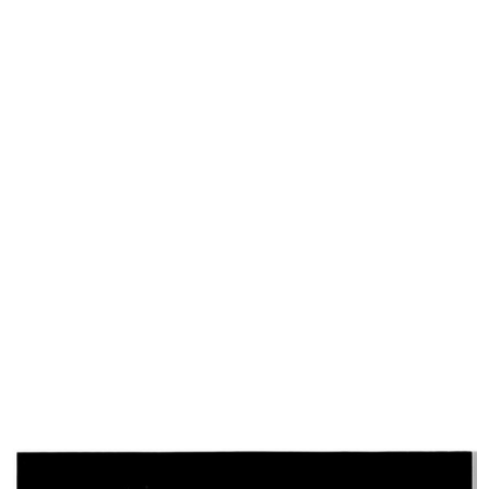
Primavera in tutta la Rinascente
Bozzetto per l'allestimento di una
1957
...
[1956 - 1957]
Primavera in tutta la Rinascente
Dimostrazione dei prodotti
1957
Elizabet...
30/9/1958