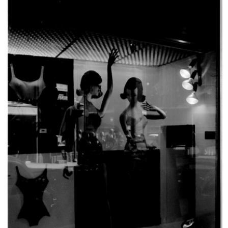
Vetrina 'Facis'
Reparto uomo de la Rinascente
1958
10/1959