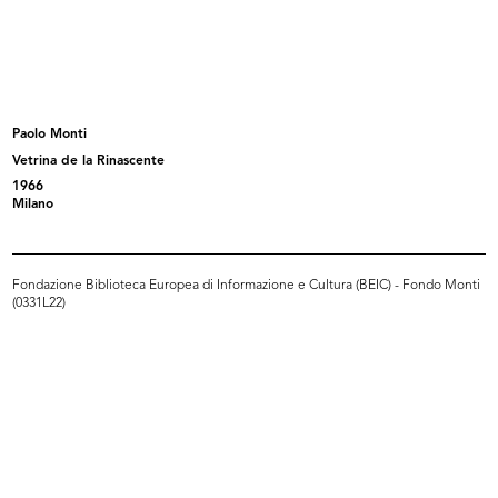
Uomo la Rinascente Moda Maschile
Uomo la Rinascente Moda maschile
10/1961
10/1961
Paolo Monti
Vetrina de la Rinascente
1966
Milano
Fondazione Biblioteca Europea di Informazione e Cultura (BEIC) - Fondo Monti
(0331L22)
Incontri in Europa
Moda primavera la Rinascente
1961
1962