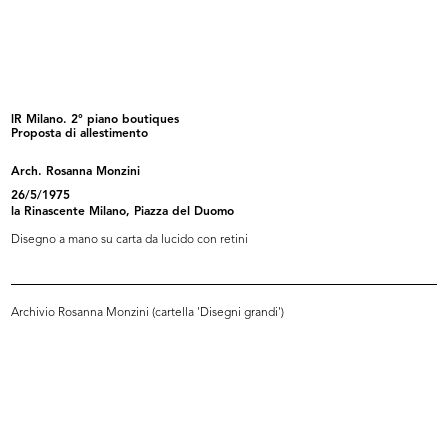
Uomo la Rinascente Moda Maschile
Uomo la Rinascente Moda maschile
10/1961
10/1961
lR Milano. 2° piano boutiques
Proposta di allestimento
Arch. Rosanna Monzini
26/5/1975
la Rinascente Milano, Piazza del Duomo
Disegno a mano su carta da lucido con retini
Archivio Rosanna Monzini (cartella 'Disegni grandi')
Incontri in Europa
Moda primavera la Rinascente
1961
1962