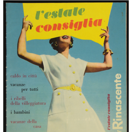
Lana "Polo" Super Zephir, tipo
Stagione balneare 1936.
spec...
I costu...
[1930 - 1935]
1936