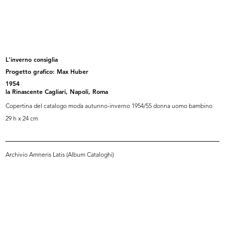
Alla Rinascente le novità primaverili
La Rinascente, Milano Piazza Duomo
3/1940
10/1940
L'inverno consiglia
Progetto grafico: Max Huber
1954
la Rinascente Cagliari, Napoli, Roma
Copertina del catalogo moda autunno-inverno 1954/55 donna uomo bambino
29 h x 24 cm
Archivio Amneris Latis (Album Cataloghi)
Alla Rinascente
[Studio per illustrazioni di moda f...
3/1941
[1937 - 1941]