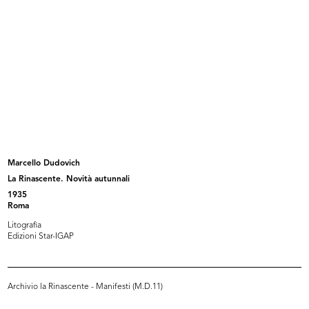
Vetrina Missoni collezione Uomo a
lR 100. Stories of Innovation
l...
5/2017
2016
Marcello Dudovich
La Rinascente. Novità autunnali
1935
Roma
lR 100. Stories of Innovation
[Lettera della nipote Nives Comas
5/2017
C...
Litografia
Edizioni Star-IGAP
Archivio la Rinascente - Manifesti (M.D.11)