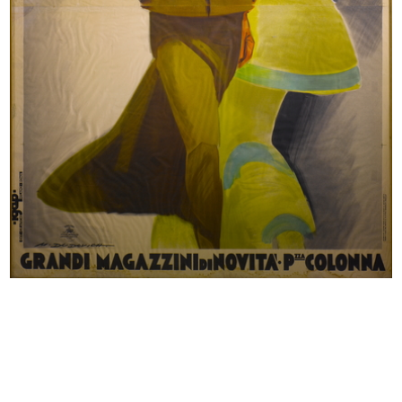
Vetrina Calvin Klein collezione
Vetrine Missoni collezione Mare a
und...
l...
2015
6/2016