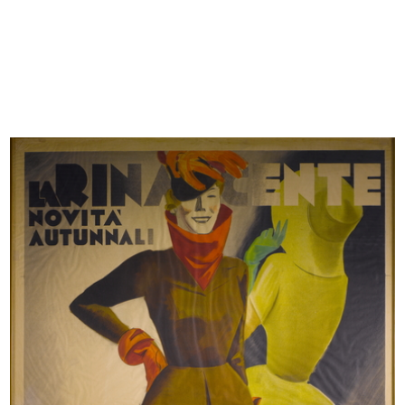
DESIGN
COMUNICAZIONE
ARCHIVIO & BIBLIOTECA
Vetrina Moschino collezione
Vetrina Pollini a la Rinascente
autunno...
2015
2014