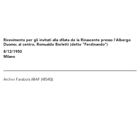
Ricevimento e riunione degli
Ricevimento e riunione degli
esport...
esport...
5/1952
5/1952
Ricevimento per gli invitati alla sfilata de la Rinascente presso l'Albergo
Duomo; al centro, Romualdo Borletti (detto "Ferdinando")
8/12/1950
Milano
Archivi Farabola (@AF [48540])
Festa e premiazione dei bambini a
I "bimbi buoni" di Dietrobeseno
l...
(Gi...
3/6/1952
2/10/1952