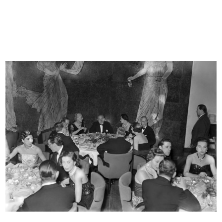
IX Triennale di Milano. Poltroncina...
Festa per i bambini il giovedì di C...
1951
28/2/1952