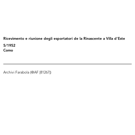
Ricevimento e riunione degli
Ricevimento e riunione degli
esport...
esport...
5/1952
5/1952
Ricevimento e riunione degli esportatori de la Rinascente a Villa d'Este
5/1952
Como
Archivi Farabola (@AF [81267])
Festa e premiazione dei bambini a
I "bimbi buoni" di Dietrobeseno
l...
(Gi...
3/6/1952
2/10/1952