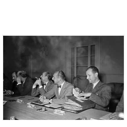
IX Triennale di Milano. Poltroncina...
Festa per i bambini il giovedì di C...
1951
28/2/1952