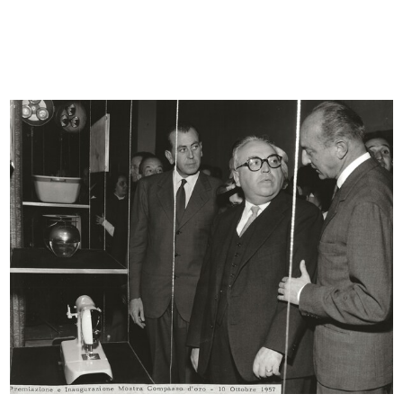
Chief Executives Meeting -
Concorso fotografico de La
A.I.G.M.
Rinascen...
2/6/1964
1964