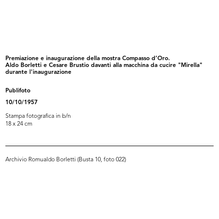
Premiazione della IX edizione del
Deserto
C...
1967
16/12/1967
Premiazione e inaugurazione della mostra Compasso d’Oro.
Aldo Borletti e Cesare Brustio davanti alla macchina da cucire "Mirella"
durante l'inaugurazione
Publifoto
10/10/1957
Stampa fotografica in b/n
18 x 24 cm
La Rinascente di Milano piazza
La Rinascente di Milano piazza
Archivio Romualdo Borletti (Busta 10, foto 022)
Duom...
Duom...
[1967]
[1967]