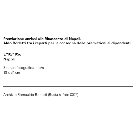
Premiazione di dipendenti de la
Monsignor Sergio Pignedoli allo
Rin...
sta...
12/1959
12/1959
Premiazione anziani alla Rinascente di Napoli.
Aldo Borletti tra i reparti per la consegna delle premiazioni ai dipendenti
3/10/1956
Napoli
Stampa fotografica in b/n
18 x 24 cm
Archivio Romualdo Borletti (Busta 6, foto 0025)
Monsignor Sergio Pignedoli allo
Benedizione dello stabilimento
sta...
Apem...
12/1959
12/1959