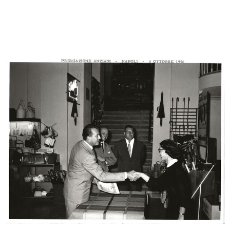
Romualdo "Aldo" Borletti (secondo
Inaugurazione della mostra “India”
d...
...
3/5/1959
3/5/1959