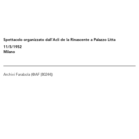
Premiazione di dipendenti de la
Monsignor Sergio Pignedoli allo
Rin...
sta...
12/1959
12/1959
Spettacolo organizzato dall'Acli de la Rinascente a Palazzo Litta
11/5/1952
Milano
Archivi Farabola (@AF [80244])
Monsignor Sergio Pignedoli allo
Benedizione dello stabilimento
sta...
Apem...
12/1959
12/1959