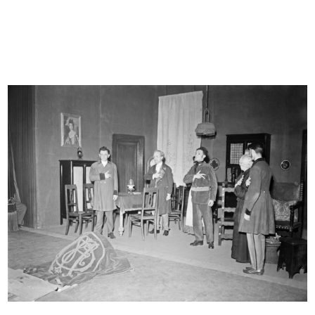
Romualdo "Aldo" Borletti (secondo
Inaugurazione della mostra “India”
d...
...
3/5/1959
3/5/1959