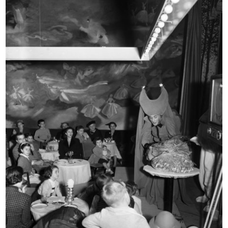
IX Triennale di Milano. Poltroncina...
Festa per i bambini il giovedì di C...
1951
28/2/1952