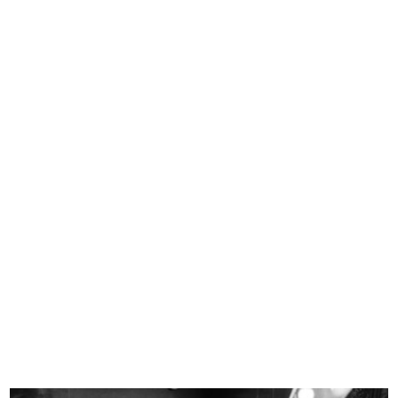
Pranzo dei dirigenti de la
Festa per i bambini a la Rinascente
Rinascen...
31/10/1951
11/1/1951
Festa per i bambini a la Rinascente
IX Triennale di Milano. Elementi
31/10/1951
di...
1951