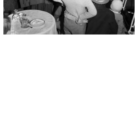
Convenzione tra la Rinascente
Spettacolo organizzato dall'Acli
S.p.A...
de...
7/4/1952
11/5/1952
Umberto Brustio alla premiazione
Riunione degli esportatori a la Rin...
pe...
19/5/1952
16/5/1952