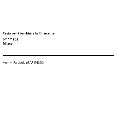
Ricevimento e riunione degli
Ricevimento e riunione degli
esport...
esport...
5/1952
5/1952
Festa per i bambini a la Rinascente
6/11/1952
Milano
Archivi Farabola (@AF [91850])
Festa e premiazione dei bambini a
I "bimbi buoni" di Dietrobeseno
l...
(Gi...
3/6/1952
2/10/1952